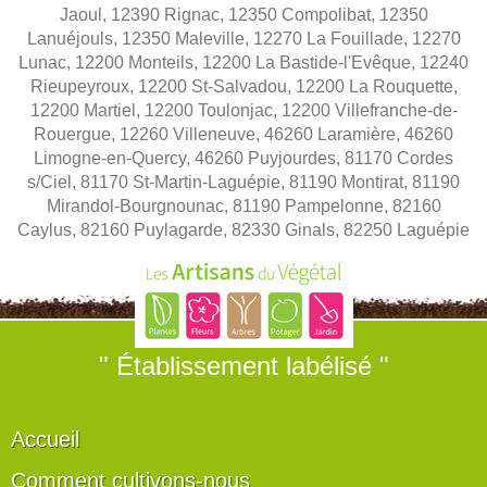
Jaoul, 12390 Rignac, 12350 Compolibat, 12350
Lanuéjouls, 12350 Maleville, 12270 La Fouillade, 12270
Lunac, 12200 Monteils, 12200 La Bastide-l'Evêque, 12240
Rieupeyroux, 12200 St-Salvadou, 12200 La Rouquette,
12200 Martiel, 12200 Toulonjac, 12200 Villefranche-de-
Rouergue, 12260 Villeneuve, 46260 Laramière, 46260
Limogne-en-Quercy, 46260 Puyjourdes, 81170 Cordes
s/Ciel, 81170 St-Martin-Laguépie, 81190 Montirat, 81190
Mirandol-Bourgnounac, 81190 Pampelonne, 82160
Caylus, 82160 Puylagarde, 82330 Ginals, 82250 Laguépie
" Établissement labélisé "
Accueil
Comment cultivons-nous