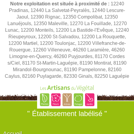
Notre exploitation est située à proximité de :
12240
Pradinas, 12440 La Salvetat-Peyralès, 12440 Lescure-
Jaoul, 12390 Rignac, 12350 Compolibat, 12350
Lanuéjouls, 12350 Maleville, 12270 La Fouillade, 12270
Lunac, 12200 Monteils, 12200 La Bastide-l'Evêque, 12240
Rieupeyroux, 12200 St-Salvadou, 12200 La Rouquette,
12200 Martiel, 12200 Toulonjac, 12200 Villefranche-de-
Rouergue, 12260 Villeneuve, 46260 Laramière, 46260
Limogne-en-Quercy, 46260 Puyjourdes, 81170 Cordes
s/Ciel, 81170 St-Martin-Laguépie, 81190 Montirat, 81190
Mirandol-Bourgnounac, 81190 Pampelonne, 82160
Caylus, 82160 Puylagarde, 82330 Ginals, 82250 Laguépie
" Établissement labélisé "
Accueil