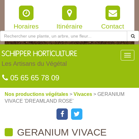
Horaires
Itinéraire
Contact
SCHIPPER
HORTICULTURE
Toggl
navig
Les Artisans du Végétal
05 65 65 78 09
Nos productions végétales
>
Vivaces
> GERANIUM
VIVACE 'DREAMLAND ROSE'
GERANIUM VIVACE