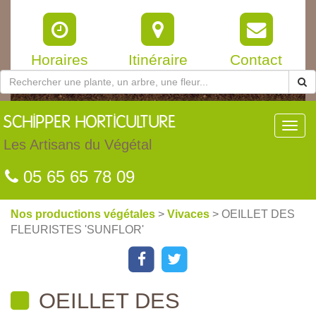
Horaires
Itinéraire
Contact
SCHIPPER
HORTICULTURE
Toggl
navig
Les Artisans du Végétal
05 65 65 78 09
Nos productions végétales
>
Vivaces
> OEILLET DES
FLEURISTES 'SUNFLOR'
OEILLET DES