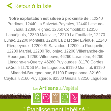
Retour à la liste
Notre exploitation est située à proximité de :
12240
Pradinas, 12440 La Salvetat-Peyralès, 12440 Lescure-
Jaoul, 12390 Rignac, 12350 Compolibat, 12350
Lanuéjouls, 12350 Maleville, 12270 La Fouillade, 12270
Lunac, 12200 Monteils, 12200 La Bastide-l'Evêque, 12240
Rieupeyroux, 12200 St-Salvadou, 12200 La Rouquette,
12200 Martiel, 12200 Toulonjac, 12200 Villefranche-de-
Rouergue, 12260 Villeneuve, 46260 Laramière, 46260
Limogne-en-Quercy, 46260 Puyjourdes, 81170 Cordes
s/Ciel, 81170 St-Martin-Laguépie, 81190 Montirat, 81190
Mirandol-Bourgnounac, 81190 Pampelonne, 82160
Caylus, 82160 Puylagarde, 82330 Ginals, 82250 Laguépie
" Établissement labélisé "