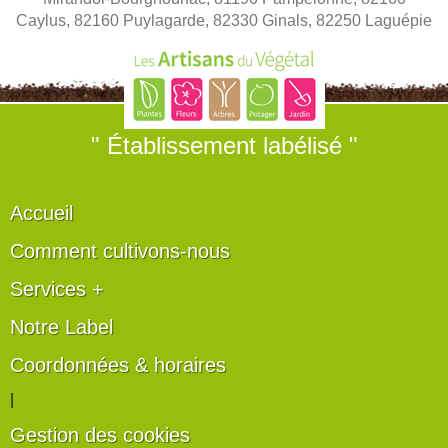
Caylus, 82160 Puylagarde, 82330 Ginals, 82250 Laguépie
" Établissement labélisé "
Accueil
Comment cultivons-nous
Services +
Notre Label
Coordonnées & horaires
|
Gestion des cookies