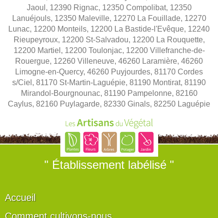
Jaoul, 12390 Rignac, 12350 Compolibat, 12350
Lanuéjouls, 12350 Maleville, 12270 La Fouillade, 12270
Lunac, 12200 Monteils, 12200 La Bastide-l'Evêque, 12240
Rieupeyroux, 12200 St-Salvadou, 12200 La Rouquette,
12200 Martiel, 12200 Toulonjac, 12200 Villefranche-de-
Rouergue, 12260 Villeneuve, 46260 Laramière, 46260
Limogne-en-Quercy, 46260 Puyjourdes, 81170 Cordes
s/Ciel, 81170 St-Martin-Laguépie, 81190 Montirat, 81190
Mirandol-Bourgnounac, 81190 Pampelonne, 82160
Caylus, 82160 Puylagarde, 82330 Ginals, 82250 Laguépie
" Établissement labélisé "
Accueil
Comment cultivons-nous